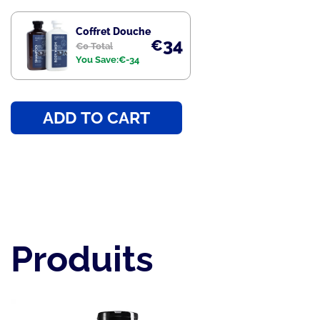
Coffret Douche
34
€
€
0 Total
You Save:
€
-34
ADD TO CART
Produits