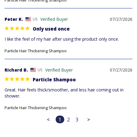
Particle Hair Thickening Shampoo
Peter K.
07/27/2026
US
Only used once
I like the feel of my hair after using the product only once.
Particle Hair Thickening Shampoo
Richard B.
07/27/2026
US
Particle Shampoo
Great. Hair feels thick/smoother, and less hair coming out in 
shower.
Particle Hair Thickening Shampoo
<
1
2
3
>